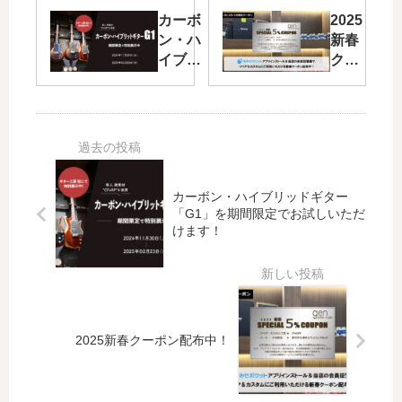
ハ
キャン
カーボ
2025
ラ
ペーン
ン・ハ
新春
ス
が始ま
イブリ
クー
メ
りま
ッドギ
ポン
ン
す！ご
ター
配布
ト
活用く
「G1」
中！
に
ださ
を期間
対
い！
限定で
す
お試し
る
カーボン・ハイブリッドギター
いただ
基
「G1」を期間限定でお試しいただ
けま
けます！
本
す！
方
針
に
つ
い
2025新春クーポン配布中！
て